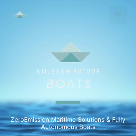
Zum
Inhalt
Men
springen
ZeroEmission Maritime Solutions & Fully
Autonomous Boats