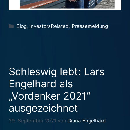
Kategorien
Blog
,
InvestorsRelated
,
Pressemeldung
Schleswig lebt: Lars
Engelhard als
„Vordenker 2021“
ausgezeichnet
29. September 2021
von
Diana Engelhard