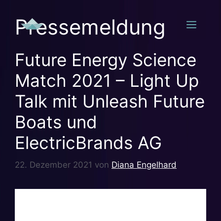
Zum
Inhalt
Pressemeldung
Men
springen
Future Energy Science
Match 2021 – Light Up
Talk mit Unleash Future
Boats und
ElectricBrands AG
22. Dezember 2021
von
Diana Engelhard