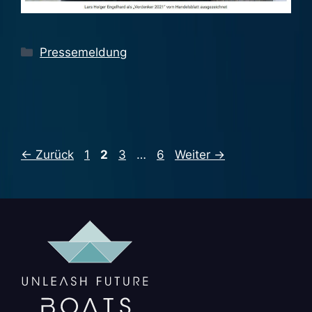
Kategorien
Pressemeldung
Seite
Seite
Seite
Seite
←
Zurück
1
2
3
…
6
Weiter
→