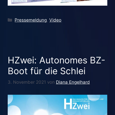
Kategorien
Pressemeldung
,
Video
HZwei: Autonomes BZ-
Boot für die Schlei
3. November 2021
von
Diana Engelhard