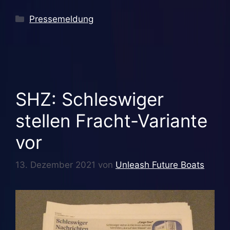
Kategorien
Pressemeldung
SHZ: Schleswiger
stellen Fracht-Variante
vor
13. Dezember 2021
von
Unleash Future Boats