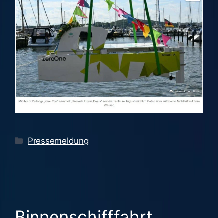
Kategorien
Pressemeldung
Binnenschifffahrt