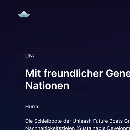
Zum
Inhalt
springen
UN:
Mit freundlicher Gen
Nationen
Hurra!
Die Schleiboote der Unleash Future Boats Gm
Nachhaltigkeitszielen (Sustainable Developm