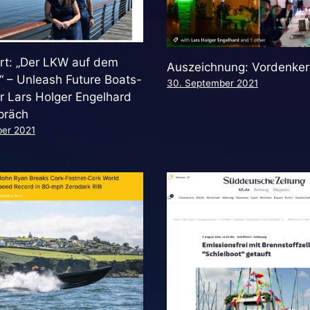
rt: „Der LKW auf dem
Auszeichnung: Vordenker
 – Unleash Future Boats-
30. September 2021
r Lars Holger Engelhard
präch
ber 2021