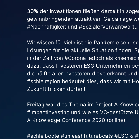
30% der Investitionen fließen derzeit in so
gewinnbringenden attraktiven Geldanlage we
#Nachhaltigkeit und #SozialerVerwantwortu
Wir wissen für viele ist die Pandemie sehr 
Lösungen für die aktuelle Situation finden
in der Zeit von #Corona jedoch als krisensic
dazu, dass Investoren ESG Unternehmen bev
die hälfte aller Investoren diese erkannt und
#schleiregion bedeutet dies, dass wir mit H
Zukunft blicken dürfen!
Freitag war dies Thema im Project A Knowle
#ImpactInvesting und wie es VC-gestützte U
A Knowledge Conference 2020 (online)
#schleiboote #unleashfutureboats #ESG & #