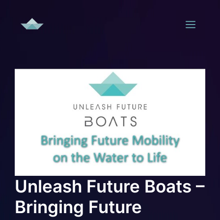
Zum
Inhalt
Men
springen
Unleash Future Boats –
Bringing Future